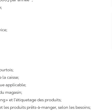
e;
ice;
courtois;
e la caisse;
que applicable;
 du magasin;
ing
» et l’étiquetage des produits;
 et les produits prêts-à-manger, selon les besoins;