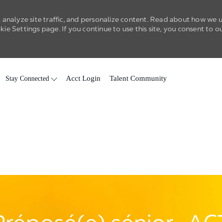
 analyze site traffic, and personalize content. Read about how we 
e Settings page. If you continue to use this site, you consent to o
Skip to main content
Stay Connected
Acct Login
Talent Community