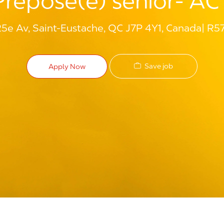
Préposé(e) sénior- AC
25e Av, Saint-Eustache, QC J7P 4Y1, Canada
R57
Save job
Apply Now