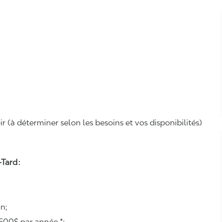
r (à déterminer selon les besoins et vos disponibilités)
Tard :
n;
500$ par année *;