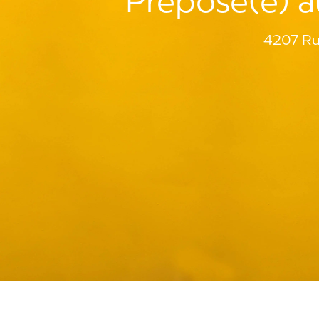
Préposé(e) au
4207 Ru