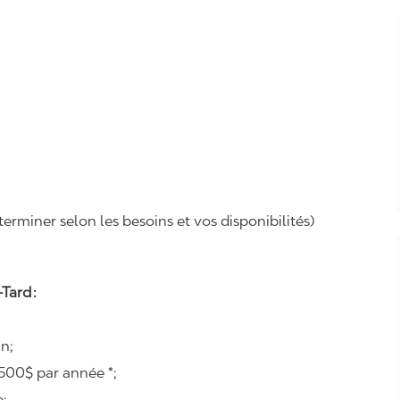
erminer selon les besoins et vos disponibilités)
Tard :
n;
500$ par année *;
e;