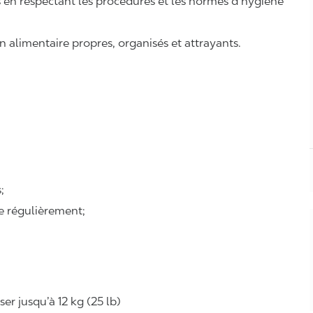
ts en respectant les procédures et les normes d’hygiène
n alimentaire propres, organisés et attrayants.
;
se régulièrement;
r jusqu’à 12 kg (25 lb)