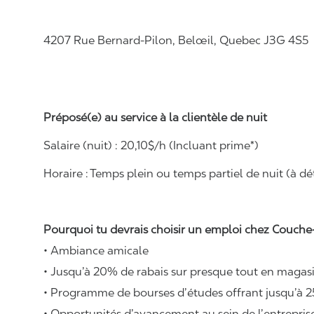
4207 Rue Bernard-Pilon, Belœil, Quebec J3G 4S5
Préposé(e) au service à la clientèle de nuit
Salaire (nuit) :
20,10
$/h (Incluant prime*)
Horaire :
Temps plein ou temps partiel de nuit (à dét
Pourquoi tu devrais choisir un emploi chez Couche-
• Ambiance amicale
• Jusqu’à 20% de rabais sur presque tout en magasi
• Programme de bourses d’études offrant jusqu’à 2
• Opportunités d’avancement au sein de l’entrepris