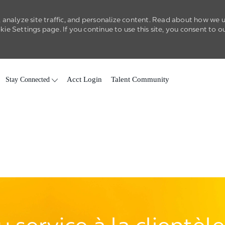
 analyze site traffic, and personalize content. Read about how we 
e Settings page. If you continue to use this site, you consent to o
Skip to main content
Stay Connected
Acct Login
Talent Community