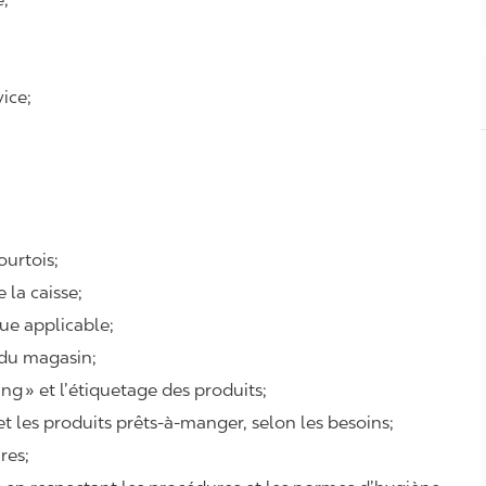
ice;
courtois;
e la caisse;
que applicable;
 du magasin;
ing
» et l’étiquetage des produits;
 et les produits prêts-à-manger, selon les besoins;
ires;