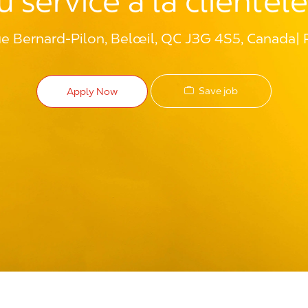
 service à la clientèl
e Bernard-Pilon, Belœil, QC J3G 4S5, Canada
Save job
Apply Now