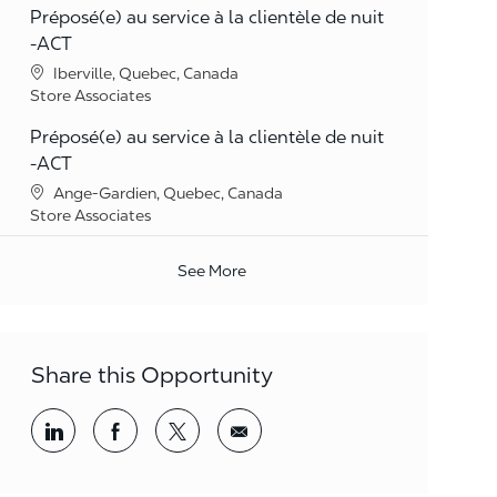
Préposé(e) au service à la clientèle de nuit
-ACT
Location
Iberville, Quebec, Canada
Category
Store Associates
Préposé(e) au service à la clientèle de nuit
-ACT
Location
Ange-Gardien, Quebec, Canada
Category
Store Associates
See More
Share this Opportunity
Share via LinkedIn
Share via Facebook
Share via twitter
Share via email