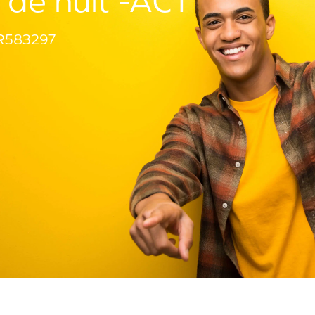
e de nuit -ACT
R583297