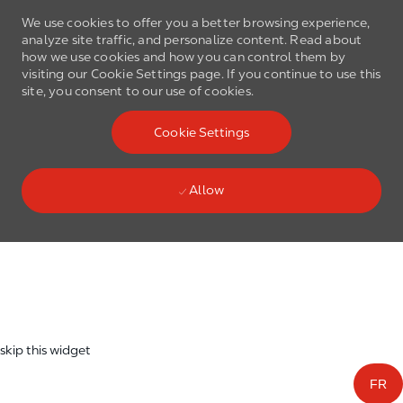
We use cookies to offer you a better browsing experience,
analyze site traffic, and personalize content. Read about
how we use cookies and how you can control them by
visiting our Cookie Settings page. If you continue to use this
site, you consent to our use of cookies.
Skip to main content
Cookie Settings
(0)
Language select
English
Allow
Skip to main content
-
skip this widget
FR