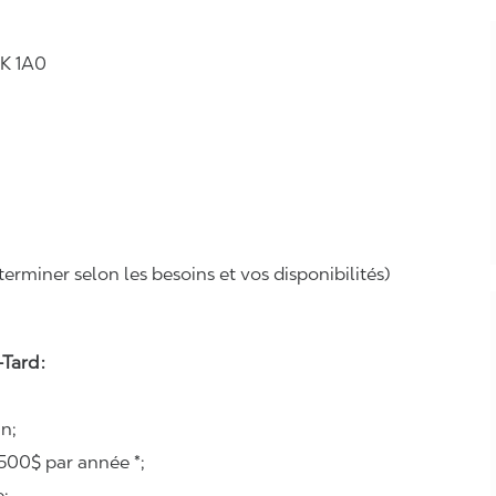
0K 1A0
erminer selon les besoins et vos disponibilités)
Tard :
n;
500$ par année *;
e;