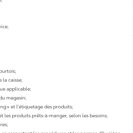
ice;
courtois;
e la caisse;
que applicable;
 du magasin;
ing
» et l’étiquetage des produits;
 et les produits prêts-à-manger, selon les besoins;
ires;