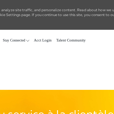
 analyze site traffic, and personalize content. Read about how we 
e Settings page. If you continue to use this site, you consent to o
Skip to main content
Stay Connected
Acct Login
Talent Community