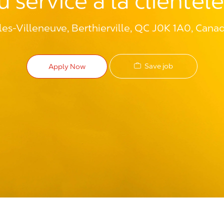
 service à la clientèl
les-Villeneuve, Berthierville, QC J0K 1A0, Cana
Save job
Apply Now