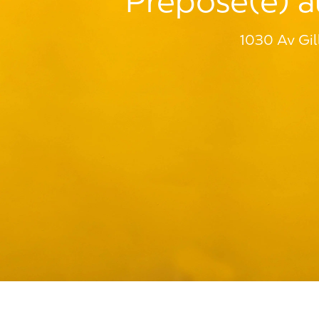
Préposé(e) au
1030 Av Gil