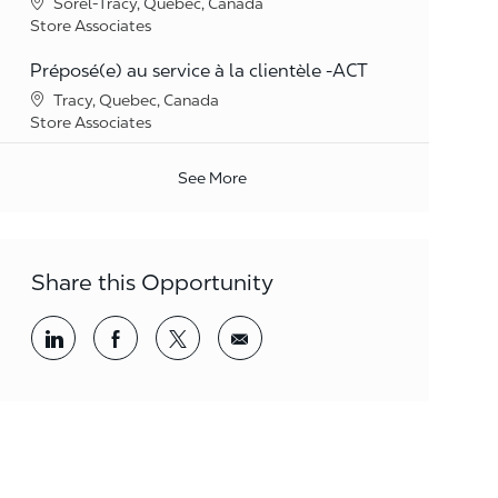
Location
Sorel-Tracy, Quebec, Canada
Category
Store Associates
Préposé(e) au service à la clientèle -ACT
Location
Tracy, Quebec, Canada
Category
Store Associates
See More
Share this Opportunity
Share via LinkedIn
Share via Facebook
Share via twitter
Share via email