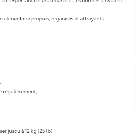
ts en respectant les procédures et les normes d’hygiène
n alimentaire propres, organisés et attrayants.
;
se régulièrement;
r jusqu’à 12 kg (25 lb)