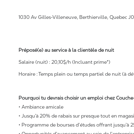
1030 Av Gilles-Villeneuve, Berthierville, Quebec J
Préposé(e) au service à la clientèle de nuit
Salaire (nuit) : 20,10
$/h (Incluant prime*)
Horaire :
Temps plein ou temps partiel de nuit (à dét
Pourquoi tu devrais choisir un emploi chez Couche-
• Ambiance amicale
• Jusqu’à 20% de rabais sur presque tout en magasi
• Programme de bourses d’études offrant jusqu’à 2
• Opportunités d’avancement au sein de l’entrepris