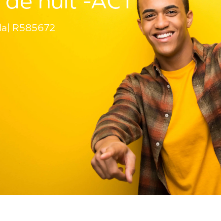
e de nuit -ACT
da
R585672