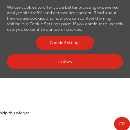
We use cookies to offer you a better browsing experience,
analyze site traffic, and personalize content. Read about
how we use cookies and how you can control them by
visiting our Cookie Settings page. If you continue to use this
site, you consent to our use of cookies.
Skip to main content
Cookie Settings
(0)
Language select
English
Allow
Skip to main content
-
skip this widget
FR