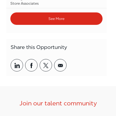
Category
Store Associates
See More
Share this Opportunity
Share via LinkedIn
Share via Facebook
Share via twitter
Share via email
Join our talent community