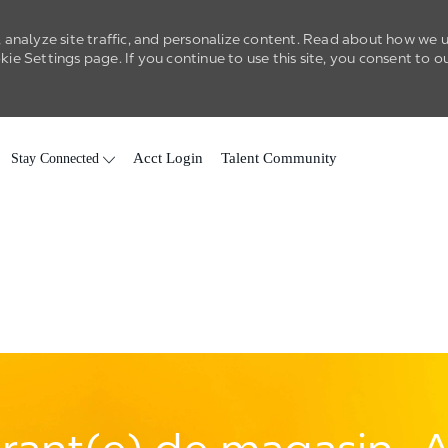
 analyze site traffic, and personalize content. Read about how we 
e Settings page. If you continue to use this site, you consent to o
Skip to main content
Stay Connected
Acct Login
Talent Community