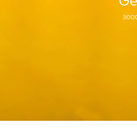
Gé
3000