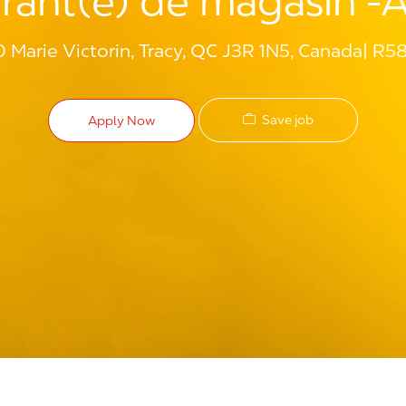
rant(e) de magasin -
 Marie Victorin, Tracy, QC J3R 1N5, Canada
R58
Save job
Apply Now