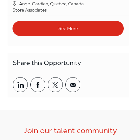
Location
Ange-Gardien, Quebec, Canada
Category
Store Associates
See More
Share this Opportunity
Share via LinkedIn
Share via Facebook
Share via twitter
Share via email
Join our talent community