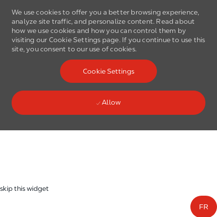
We use cookies to offer you a better browsing experience,
analyze site traffic, and personalize content. Read about
how we use cookies and how you can control them by
visiting our Cookie Settings page. If you continue to use this
site, you consent to our use of cookies.
Skip to main content
Cookie Settings
(0)
Language select
English
Allow
Skip to main content
-
skip this widget
FR