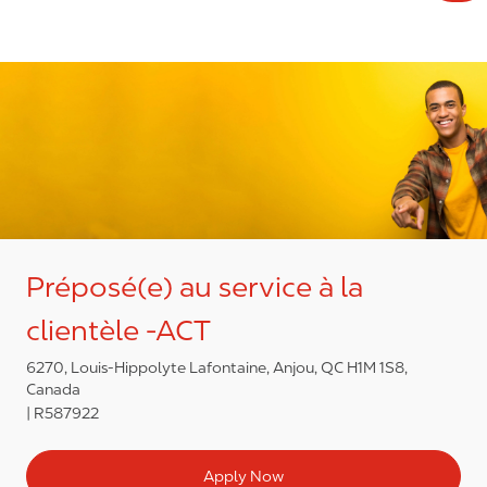
Préposé(e) au service à la
clientèle -ACT
6270, Louis-Hippolyte Lafontaine, Anjou, QC H1M 1S8,
Canada
R587922
Apply Now