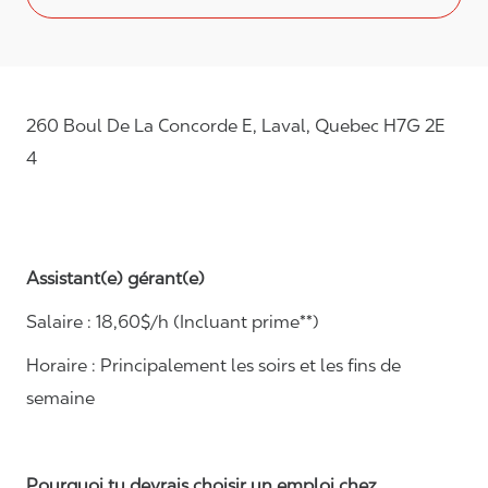
260 Boul De La Concorde E, Laval, Quebec H7G 2E
4
Assistant(e) gérant(e)
Salaire :
1
8
,
60
$/h
(Incluant prime**)
Horaire :
Principalement les soirs et les fins de
semaine
Pourquoi tu devrais choisir un emploi chez