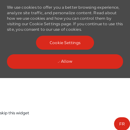
We use cookies to offer you a better browsing experience,
analyze site traffic, and personalize content. Read about
how we use cookies and how you can control them by
visiting our Cookie Settings page. If you continue to use this
site, you consent to our use of cookies.
Skip to main content
Cookie Settings
(0)
Language select
English
Allow
Skip to main content
-
skip this widget
FR