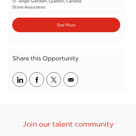
Location
Ange-Gardien, Quebec, Canada
Category
Store Associates
See More
Share this Opportunity
Share via LinkedIn
Share via Facebook
Share via twitter
Share via email
Join our talent community