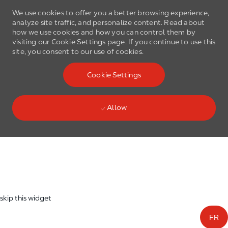
We use cookies to offer you a better browsing experience,
analyze site traffic, and personalize content. Read about
how we use cookies and how you can control them by
visiting our Cookie Settings page. If you continue to use this
site, you consent to our use of cookies.
Skip to main content
Cookie Settings
(0)
Language select
English
Allow
Skip to main content
-
skip this widget
FR