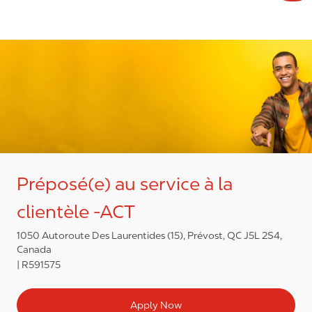
Préposé(e) au service à la
clientèle -ACT
1050 Autoroute Des Laurentides (15), Prévost, QC J5L 2S4,
Canada
R591575
Apply Now