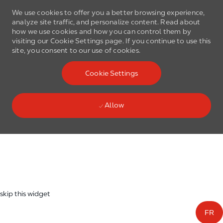
We use cookies to offer you a better browsing experience,
analyze site traffic, and personalize content. Read about
how we use cookies and how you can control them by
visiting our Cookie Settings page. If you continue to use this
site, you consent to our use of cookies.
Skip to main content
Cookie Settings
(0)
Language select
English
Allow
Skip to main content
-
skip this widget
FR