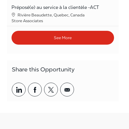
Préposé(e) au service à la clientèle -ACT
Location
Rivière Beaudette, Quebec, Canada
Category
Store Associates
See More
Share this Opportunity
Share via LinkedIn
Share via Facebook
Share via twitter
Share via email