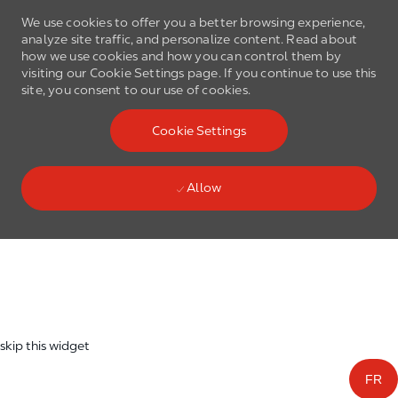
We use cookies to offer you a better browsing experience,
analyze site traffic, and personalize content. Read about
how we use cookies and how you can control them by
visiting our Cookie Settings page. If you continue to use this
site, you consent to our use of cookies.
Skip to main content
Cookie Settings
(0)
Language select
English
Allow
Skip to main content
-
skip this widget
FR