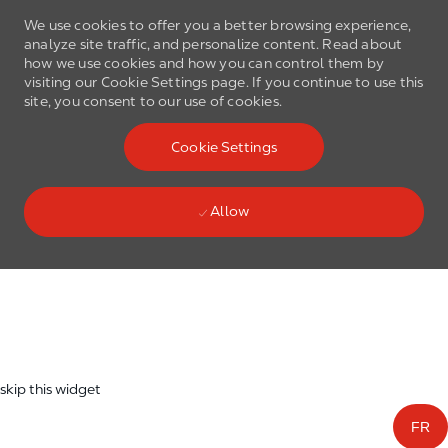
We use cookies to offer you a better browsing experience,
analyze site traffic, and personalize content. Read about
how we use cookies and how you can control them by
visiting our Cookie Settings page. If you continue to use this
site, you consent to our use of cookies.
Skip to main content
Cookie Settings
(0)
Language select
English
Allow
Skip to main content
-
skip this widget
FR