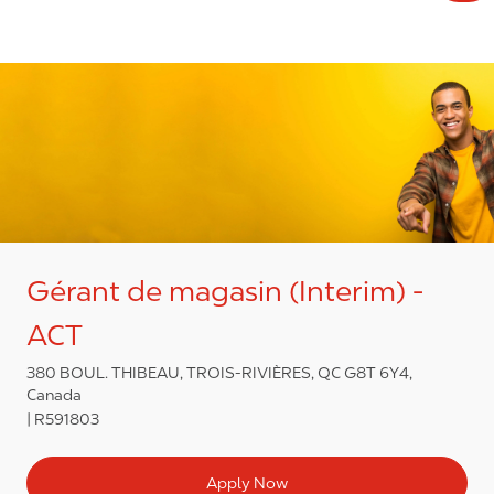
Gérant de magasin (Interim) -
ACT
380 BOUL. THIBEAU, TROIS-RIVIÈRES, QC G8T 6Y4,
Canada
R591803
Apply Now