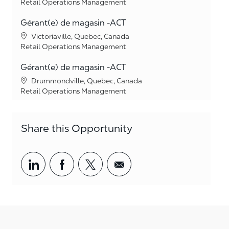
Category
Retail Operations Management
Gérant(e) de magasin -ACT
Location
Victoriaville, Quebec, Canada
Category
Retail Operations Management
Gérant(e) de magasin -ACT
Location
Drummondville, Quebec, Canada
Category
Retail Operations Management
Share this Opportunity
Share via LinkedIn
Share via Facebook
Share via twitter
Share via email