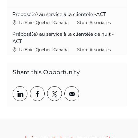
Préposé(e) au service à la clientèle -ACT
Location
Category
La Baie, Quebec, Canada
Store Associates
Préposé(e) au service à la clientèle de nuit -
ACT
Location
Category
La Baie, Quebec, Canada
Store Associates
Share this Opportunity
Share via LinkedIn
Share via Facebook
Share via twitter
Share via email