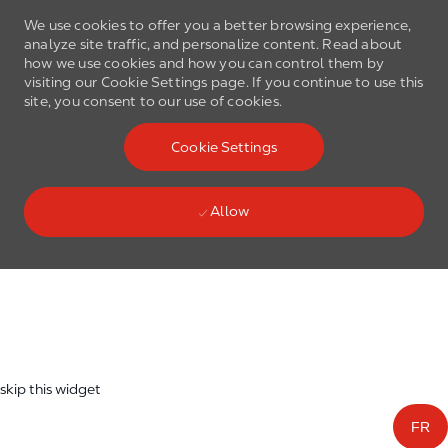
We use cookies to offer you a better browsing experience,
analyze site traffic, and personalize content. Read about
how we use cookies and how you can control them by
visiting our Cookie Settings page. If you continue to use this
site, you consent to our use of cookies.
Skip to main content
Cookie Settings
(0)
Language select
English
Allow
Skip to main content
-
skip this widget
FR