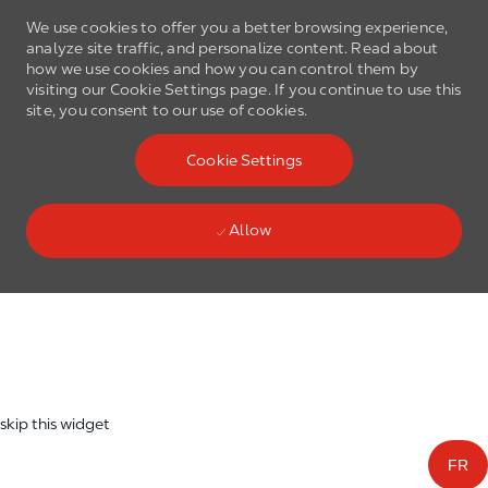
We use cookies to offer you a better browsing experience,
analyze site traffic, and personalize content. Read about
how we use cookies and how you can control them by
visiting our Cookie Settings page. If you continue to use this
site, you consent to our use of cookies.
Skip to main content
Cookie Settings
(0)
Language select
English
Allow
Skip to main content
-
skip this widget
FR