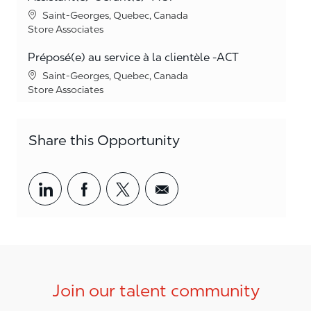
Location
Saint-Georges, Quebec, Canada
Category
Store Associates
Préposé(e) au service à la clientèle -ACT
Location
Saint-Georges, Quebec, Canada
Category
Store Associates
Share this Opportunity
Share via LinkedIn
Share via Facebook
Share via twitter
Share via email
Join our talent community