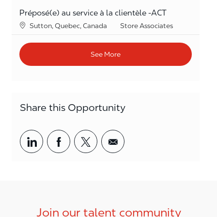
Préposé(e) au service à la clientèle -ACT
Location
Category
Sutton, Quebec, Canada
Store Associates
See More
Share this Opportunity
Share via LinkedIn
Share via Facebook
Share via twitter
Share via email
Join our talent community