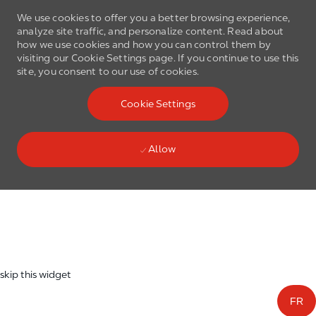
We use cookies to offer you a better browsing experience,
analyze site traffic, and personalize content. Read about
how we use cookies and how you can control them by
visiting our Cookie Settings page. If you continue to use this
site, you consent to our use of cookies.
Skip to main content
Cookie Settings
(0)
Language select
English
Allow
Skip to main content
-
skip this widget
FR