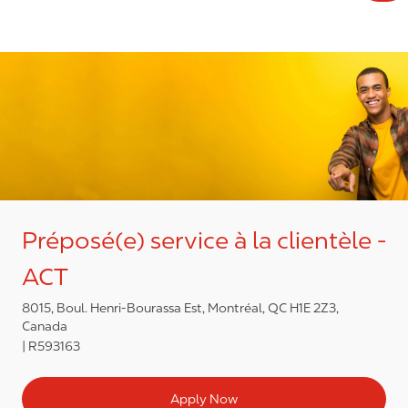
Préposé(e) service à la clientèle -
ACT
8015, Boul. Henri-Bourassa Est, Montréal, QC H1E 2Z3,
Canada
R593163
Apply Now