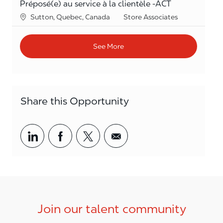
Préposé(e) au service à la clientèle -ACT
Location
Category
Sutton, Quebec, Canada
Store Associates
See More
Share this Opportunity
Share via LinkedIn
Share via Facebook
Share via twitter
Share via email
Join our talent community