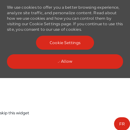
We use cookies to offer you a better browsing experience,
analyze site traffic, and personalize content. Read about
how we use cookies and how you can control them by
visiting our Cookie Settings page. If you continue to use this
site, you consent to our use of cookies.
Skip to main content
Cookie Settings
(0)
Language select
English
Allow
Skip to main content
-
skip this widget
FR