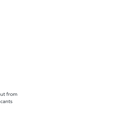
out from
icants