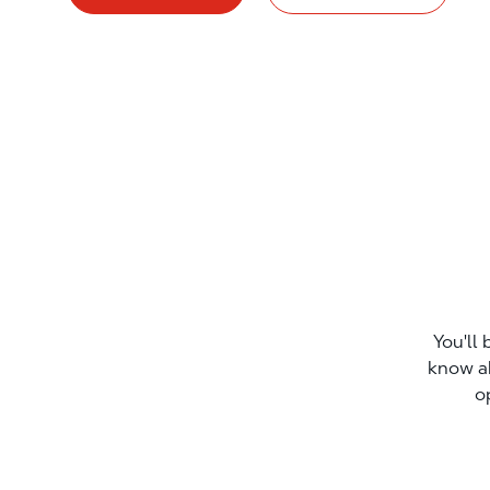
You'll 
know a
o