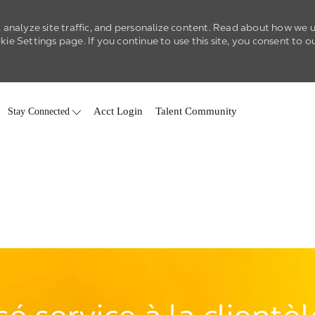
 analyze site traffic, and personalize content. Read about how we 
e Settings page. If you continue to use this site, you consent to o
Skip to main content
Stay Connected
Acct Login
Talent Community