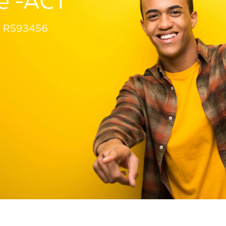
le -ACT
R593456