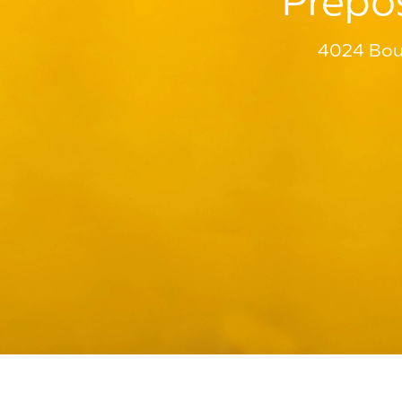
Prépos
4024 Bou