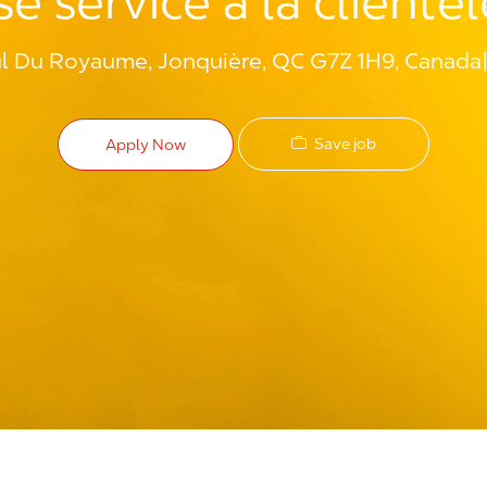
é service à la clientè
l Du Royaume, Jonquière, QC G7Z 1H9, Canada
Save job
Apply Now