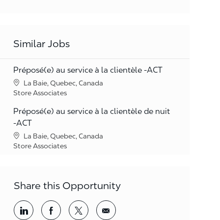
Similar Jobs
Préposé(e) au service à la clientèle -ACT
Location
La Baie, Quebec, Canada
Category
Store Associates
Préposé(e) au service à la clientèle de nuit
-ACT
Location
La Baie, Quebec, Canada
Category
Store Associates
Share this Opportunity
Share via LinkedIn
Share via Facebook
Share via twitter
Share via email