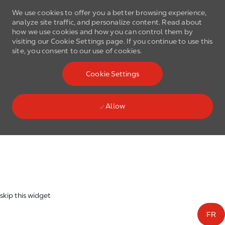
We use cookies to offer you a better browsing experience,
analyze site traffic, and personalize content. Read about
how we use cookies and how you can control them by
visiting our Cookie Settings page. If you continue to use this
site, you consent to our use of cookies.
Skip to main content
Cookie Settings
(0)
Language select
English
Allow
Skip to main content
-
skip this widget
FR