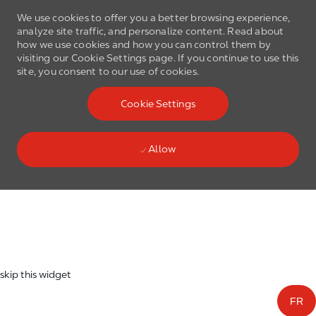
We use cookies to offer you a better browsing experience,
analyze site traffic, and personalize content. Read about
how we use cookies and how you can control them by
visiting our Cookie Settings page. If you continue to use this
site, you consent to our use of cookies.
Skip to main content
Cookie Settings
(0)
Language select
English
Allow
Skip to main content
-
skip this widget
FR