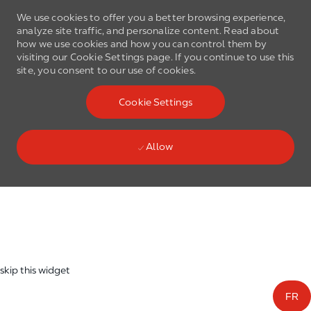
We use cookies to offer you a better browsing experience,
analyze site traffic, and personalize content. Read about
how we use cookies and how you can control them by
visiting our Cookie Settings page. If you continue to use this
site, you consent to our use of cookies.
Skip to main content
Cookie Settings
(0)
Language select
English
Allow
Skip to main content
-
skip this widget
FR