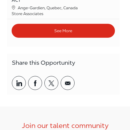
ACT
Location
Ange-Gardien, Quebec, Canada
Category
Store Associates
See More
Share this Opportunity
Share via LinkedIn
Share via Facebook
Share via twitter
Share via email
Join our talent community