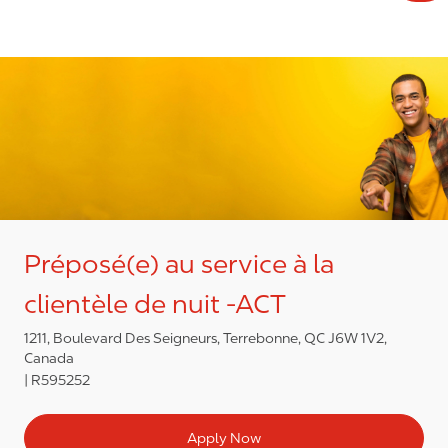
Préposé(e) au service à la
clientèle de nuit -ACT
1211, Boulevard Des Seigneurs, Terrebonne, QC J6W 1V2,
Canada
R595252
Apply Now