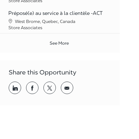
Category
Store Associates
Préposé(e) au service à la clientèle -ACT
Location
West Brome, Quebec, Canada
Category
Store Associates
See More
Share this Opportunity
Share via LinkedIn
Share via Facebook
Share via twitter
Share via email