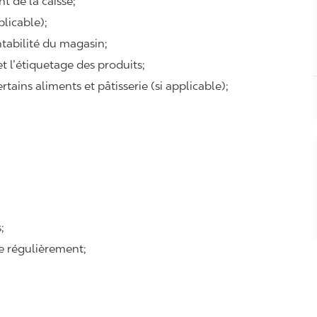
t de la caisse;
plicable);
ntabilité du magasin;
 et l’étiquetage des produits;
tains aliments et pâtisserie (si applicable);
:
;
se régulièrement;