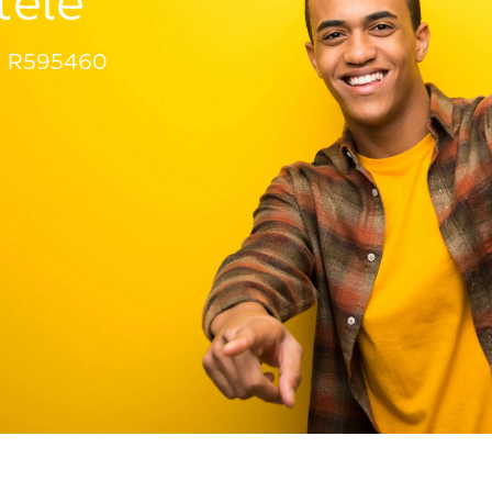
tèle
R595460