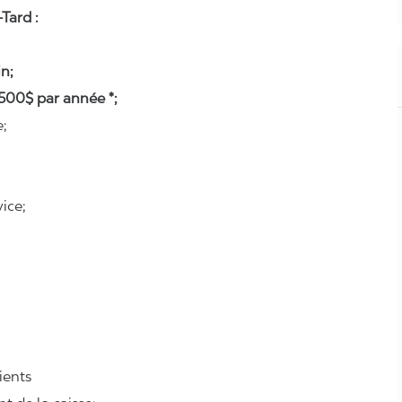
Tard :
n;
500$ par année *;
e;
ice;
lients