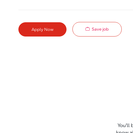
Save job
Apply Now
You'll 
know a