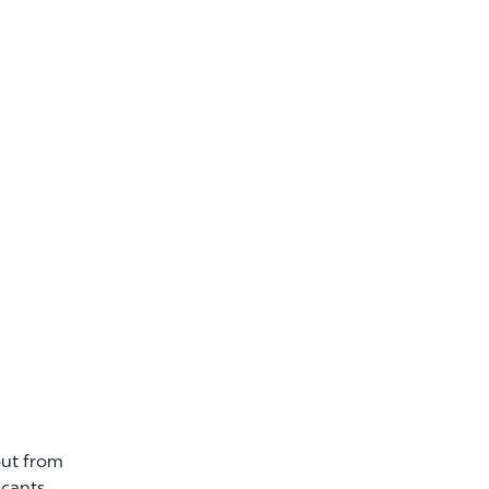
out from
icants