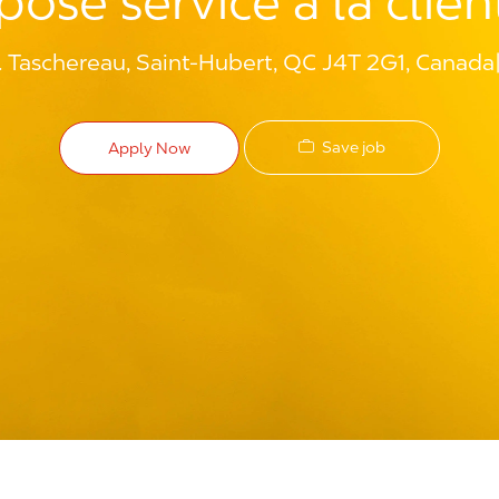
posé service à la clien
. Taschereau, Saint-Hubert, QC J4T 2G1, Canada
Save job
Apply Now