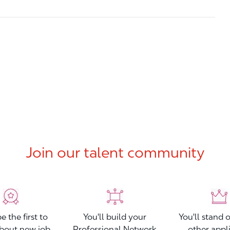
Join our talent community
be the first to
You'll build your
You'll stand 
bout new job
Professional Network
other appl