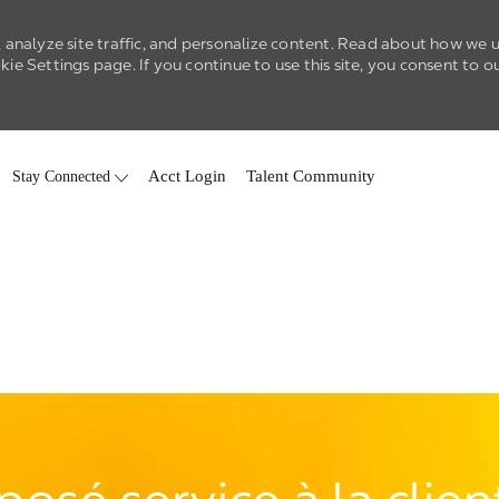
 analyze site traffic, and personalize content. Read about how we 
e Settings page. If you continue to use this site, you consent to o
Skip to main content
Stay Connected
Acct Login
Talent Community