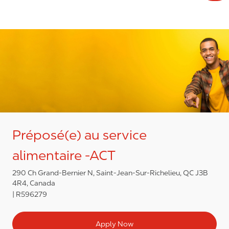
Préposé(e) au service
alimentaire -ACT
290 Ch Grand-Bernier N, Saint-Jean-Sur-Richelieu, QC J3B
4R4, Canada
R596279
Apply Now