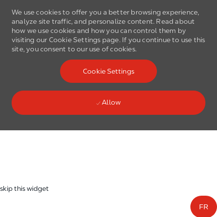
We use cookies to offer you a better browsing experience,
analyze site traffic, and personalize content. Read about
how we use cookies and how you can control them by
visiting our Cookie Settings page. If you continue to use this
site, you consent to our use of cookies.
Skip to main content
Cookie Settings
(0)
Language select
English
Allow
Skip to main content
-
skip this widget
FR