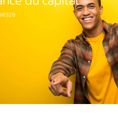
ance du capital
96328