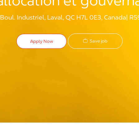
allocation et gouvern
Boul. Industriel, Laval, QC H7L 0E3, Canada
R5
Save job
Apply Now