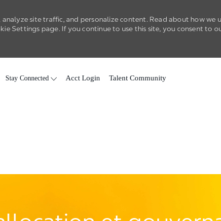
 analyze site traffic, and personalize content. Read about how we 
e Settings page. If you continue to use this site, you consent to o
Skip to main content
Stay Connected
Acct Login
Talent Community