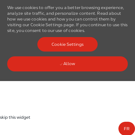
We use cookies to offer you a better browsing experience,
analyze site traffic, and personalize content. Read about
how we use cookies and how you can control them by
visiting our Cookie Settings page. If you continue to use this
site, you consent to our use of cookies.
Skip to main content
Cookie Settings
(0)
Language select
English
Allow
Skip to main content
-
skip this widget
FR