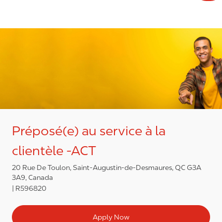
Préposé(e) au service à la
clientèle -ACT
20 Rue De Toulon, Saint-Augustin-de-Desmaures, QC G3A
3A9, Canada
R596820
Apply Now