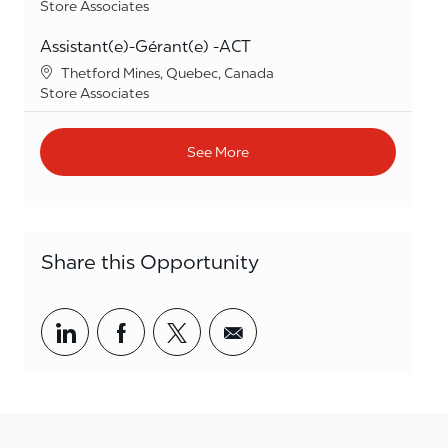
Category
Store Associates
Assistant(e)-Gérant(e) -ACT
Location
Thetford Mines, Quebec, Canada
Category
Store Associates
See More
Share this Opportunity
Share via LinkedIn
Share via Facebook
Share via twitter
Share via email