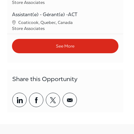
Category
Store Associates
Assistant(e) - Gérant(e) -ACT
Location
Coaticook, Quebec, Canada
Category
Store Associates
See More
Share this Opportunity
Share via LinkedIn
Share via Facebook
Share via twitter
Share via email