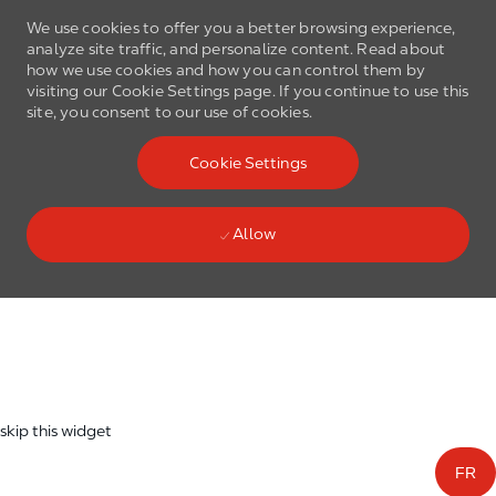
We use cookies to offer you a better browsing experience,
analyze site traffic, and personalize content. Read about
how we use cookies and how you can control them by
visiting our Cookie Settings page. If you continue to use this
site, you consent to our use of cookies.
Skip to main content
Cookie Settings
(0)
Language select
English
Allow
Skip to main content
-
skip this widget
FR