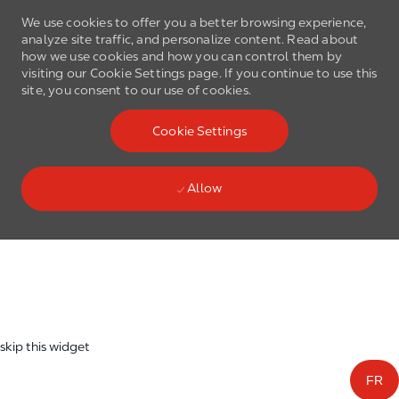
We use cookies to offer you a better browsing experience,
analyze site traffic, and personalize content. Read about
how we use cookies and how you can control them by
visiting our Cookie Settings page. If you continue to use this
site, you consent to our use of cookies.
Skip to main content
Cookie Settings
(0)
Language select
English
Allow
Skip to main content
-
skip this widget
FR