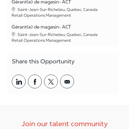
Gérant(e) de magasin- ACT
Location
Saint-Jean-Sur-Richelieu, Quebec, Canada
Category
Retail Operations Management
Gérant(e) de magasin- ACT
Location
Saint-Jean-Sur-Richelieu, Quebec, Canada
Category
Retail Operations Management
Share this Opportunity
Share via LinkedIn
Share via Facebook
Share via twitter
Share via email
Join our talent community