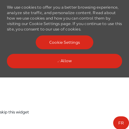
We use cookies to offer you a better browsing experience,
analyze site traffic, and personalize content. Read about
how we use cookies and how you can control them by
visiting our Cookie Settings page. If you continue to use this
site, you consent to our use of cookies.
Skip to main content
Cookie Settings
(0)
Language select
English
Allow
Skip to main content
-
skip this widget
FR