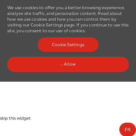
We use cookies to offer you a better browsing experience,
analyze site traffic, and personalize content. Read about
how we use cookies and how you can control them by
visiting our Cookie Settings page. If you continue to use this
site, you consent to our use of cookies.
Skip to main content
Cookie Settings
(0)
Language select
English
Allow
Skip to main content
-
skip this widget
FR