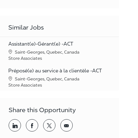
Similar Jobs
Assistant(e)-Gérant(e) -ACT
Location
Saint-Georges, Quebec, Canada
Category
Store Associates
Préposé(e) au service à la clientèle -ACT
Location
Saint-Georges, Quebec, Canada
Category
Store Associates
Share this Opportunity
Share via LinkedIn
Share via Facebook
Share via twitter
Share via email