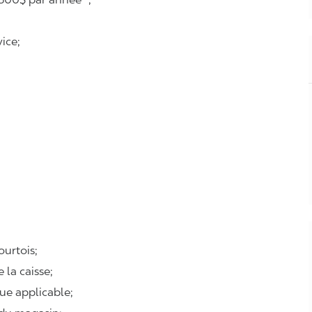
ice;
courtois;
e la caisse;
que applicable;