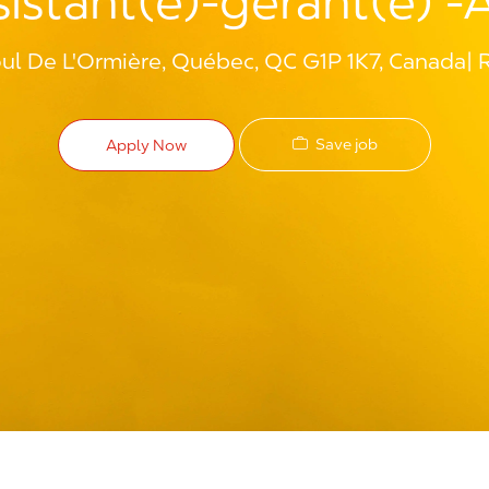
sistant(e)-gérant(e) -
l De L'Ormière, Québec, QC G1P 1K7, Canada
Save job
Apply Now