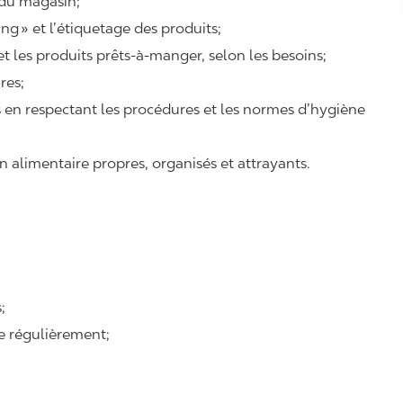
 du magasin;
ing
» et l’étiquetage des produits;
 et les produits prêts-à-manger, selon les besoins;
ires;
ts en respectant les procédures et les normes d’hygiène
n alimentaire propres, organisés et attrayants.
;
se régulièrement;