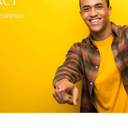
ACT
R599080