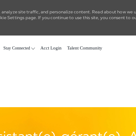
 analyze site traffic, and personalize content. Read about how we 
e Settings page. If you continue to use this site, you consent to o
Skip to main content
Stay Connected
Acct Login
Talent Community