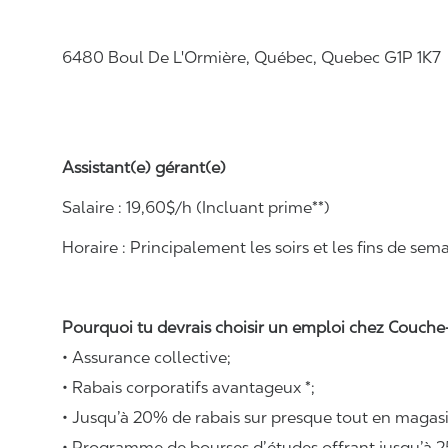
6480 Boul De L'Ormière, Québec, Quebec G1P 1K7
Assistant(e) gérant(e)
Salaire :
19
,
60
$/h
(Incluant prime**)
Horaire :
Principalement les soirs et les fins de sem
Pourquoi tu devrais choisir un emploi chez Couche-
• Assurance collective;
• Rabais corporatifs avantageux *;
• Jusqu’à 20% de rabais sur presque tout en magasi
• Programme de bourses d’études offrant jusqu’à 2