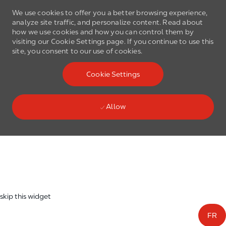
We use cookies to offer you a better browsing experience,
analyze site traffic, and personalize content. Read about
how we use cookies and how you can control them by
visiting our Cookie Settings page. If you continue to use this
site, you consent to our use of cookies.
Skip to main content
Cookie Settings
(0)
Language select
English
Allow
Skip to main content
-
skip this widget
FR