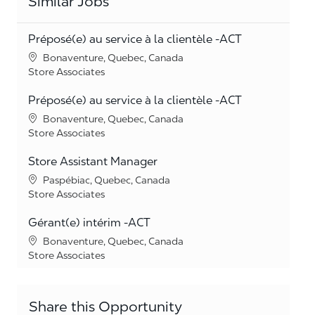
Similar Jobs
Préposé(e) au service à la clientèle -ACT
Location
Bonaventure, Quebec, Canada
Category
Store Associates
Préposé(e) au service à la clientèle -ACT
Location
Bonaventure, Quebec, Canada
Category
Store Associates
Store Assistant Manager
Location
Paspébiac, Quebec, Canada
Category
Store Associates
Gérant(e) intérim -ACT
Location
Bonaventure, Quebec, Canada
Category
Store Associates
Share this Opportunity