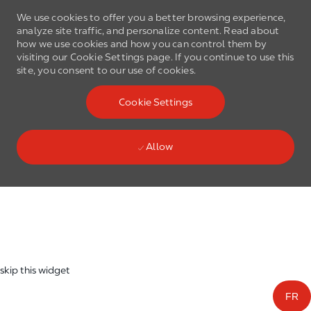
We use cookies to offer you a better browsing experience,
analyze site traffic, and personalize content. Read about
how we use cookies and how you can control them by
visiting our Cookie Settings page. If you continue to use this
site, you consent to our use of cookies.
Skip to main content
Cookie Settings
(0)
Language select
English
Allow
Skip to main content
-
skip this widget
FR