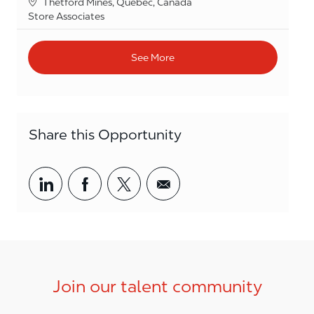
Location
Thetford Mines, Quebec, Canada
Category
Store Associates
See More
Share this Opportunity
Share via LinkedIn
Share via Facebook
Share via twitter
Share via email
Join our talent community