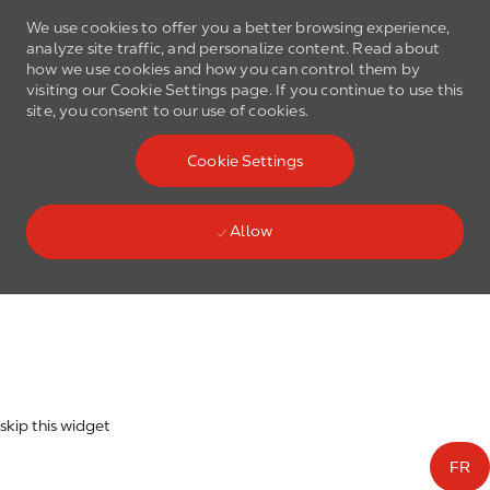
We use cookies to offer you a better browsing experience,
analyze site traffic, and personalize content. Read about
how we use cookies and how you can control them by
visiting our Cookie Settings page. If you continue to use this
site, you consent to our use of cookies.
Skip to main content
Cookie Settings
(0)
Language select
English
Allow
Skip to main content
-
skip this widget
FR