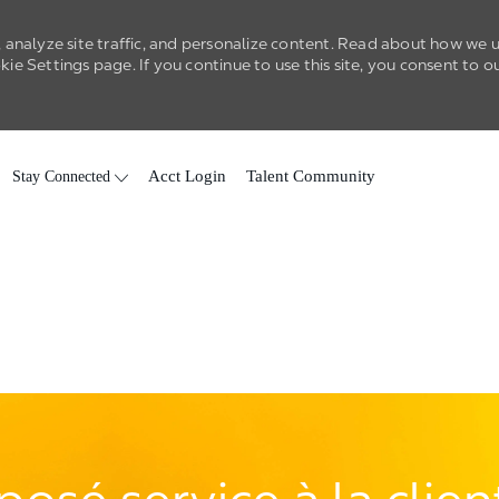
 analyze site traffic, and personalize content. Read about how we 
e Settings page. If you continue to use this site, you consent to o
Skip to main content
Stay Connected
Acct Login
Talent Community