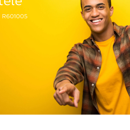
tèle
R601005