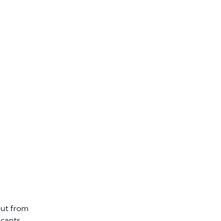
out from
icants