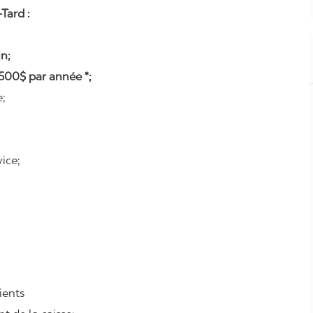
Tard :
n;
500$ par année *;
e;
ice;
lients