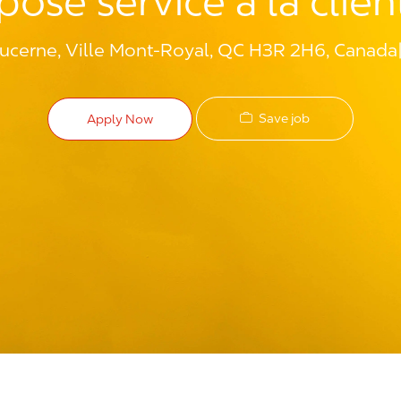
posé service à la clien
Lucerne, Ville Mont-Royal, QC H3R 2H6, Canada
Save job
Apply Now