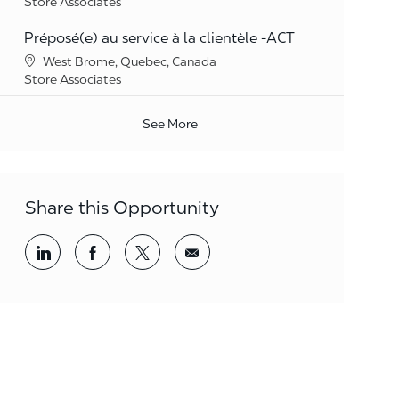
Category
Store Associates
Préposé(e) au service à la clientèle -ACT
Location
West Brome, Quebec, Canada
Category
Store Associates
See More
Share this Opportunity
Share via LinkedIn
Share via Facebook
Share via twitter
Share via email