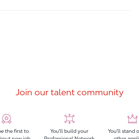
Join our talent community
be the first to
You'll build your
You'll stand 
bout new job
Professional Network
other appl