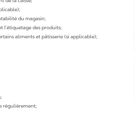
t de la caisse;
plicable);
ntabilité du magasin;
 et l’étiquetage des produits;
tains aliments et pâtisserie (si applicable);
:
;
se régulièrement;