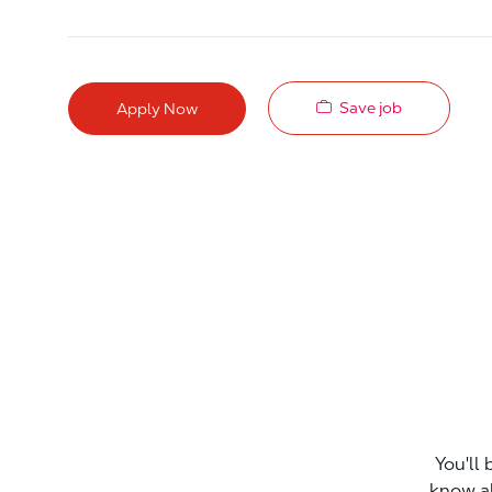
Save job
Apply Now
You'll 
know a