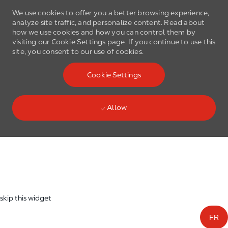
We use cookies to offer you a better browsing experience,
analyze site traffic, and personalize content. Read about
how we use cookies and how you can control them by
visiting our Cookie Settings page. If you continue to use this
site, you consent to our use of cookies.
Skip to main content
Cookie Settings
(0)
Language select
English
Allow
Skip to main content
-
skip this widget
FR