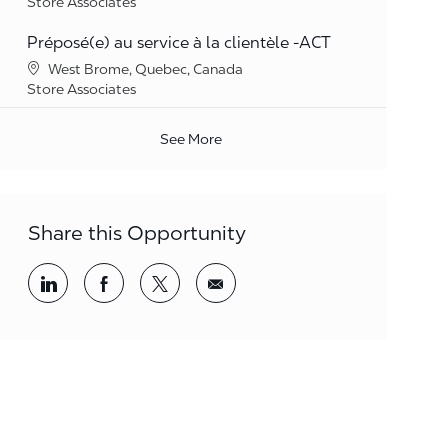
Category
Store Associates
Préposé(e) au service à la clientèle -ACT
Location
West Brome, Quebec, Canada
Category
Store Associates
See More
Share this Opportunity
Share via LinkedIn
Share via Facebook
Share via twitter
Share via email