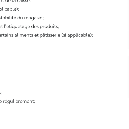
t de la caisse;
plicable);
ntabilité du magasin;
 et l’étiquetage des produits;
tains aliments et pâtisserie (si applicable);
:
;
se régulièrement;