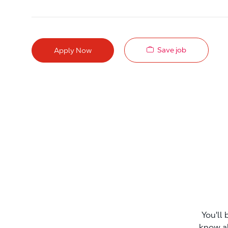
Save job
Apply Now
You'll 
know a