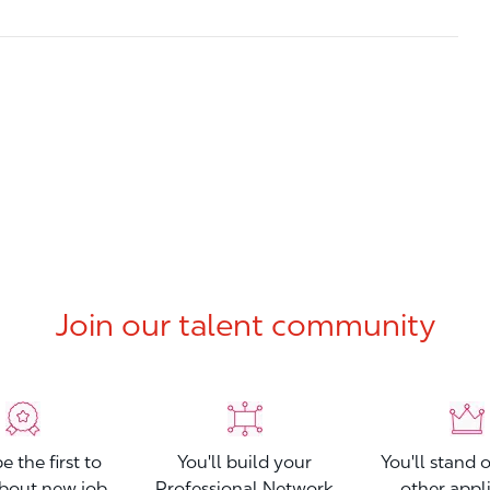
Join our talent community
be the first to
You'll build your
You'll stand 
bout new job
Professional Network
other appl