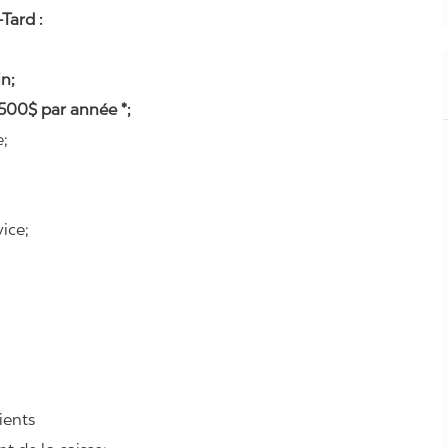
Tard :
n;
500$ par année *;
e;
ice;
lients