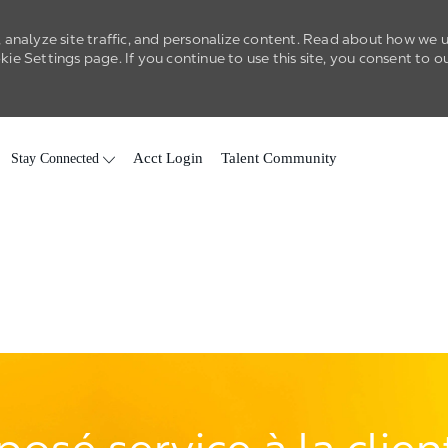
 analyze site traffic, and personalize content. Read about how we 
e Settings page. If you continue to use this site, you consent to o
Skip to main content
Stay Connected
Acct Login
Talent Community