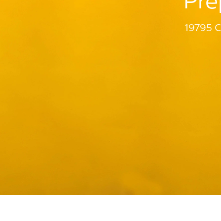
Pré
19795 C