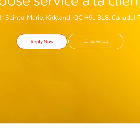
posé service à la clien
h Sainte-Marie, Kirkland, QC H9J 3L8, Canada
Save job
Apply Now