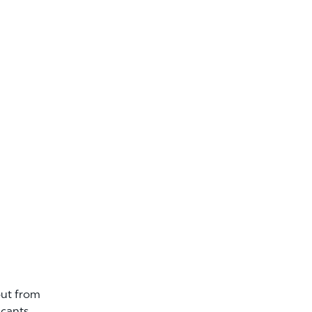
out from
icants