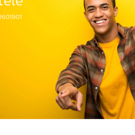
tèle
R601901