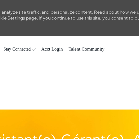
 analyze site traffic, and personalize content. Read about how we 
e Settings page. If you continue to use this site, you consent to o
Skip to main content
Stay Connected
Acct Login
Talent Community