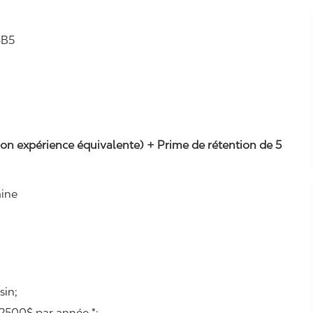
4B5
selon expérience équivalente) + Prime de rétention de 5
aine
sin;
2500$ par année *;