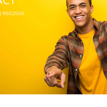
-ACT
R602558