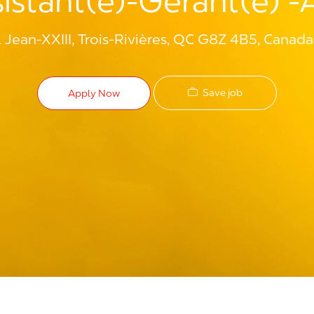
istant(e)-Gérant(e) 
Jean-XXIII, Trois-Rivières, QC G8Z 4B5, Canada
Save job
Apply Now