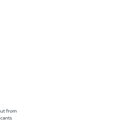
out from
icants