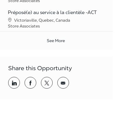
Category
Store Associates
Préposé(e) au service à la clientèle -ACT
Location
Victoriaville, Quebec, Canada
Category
Store Associates
See More
Share this Opportunity
Share via LinkedIn
Share via Facebook
Share via twitter
Share via email