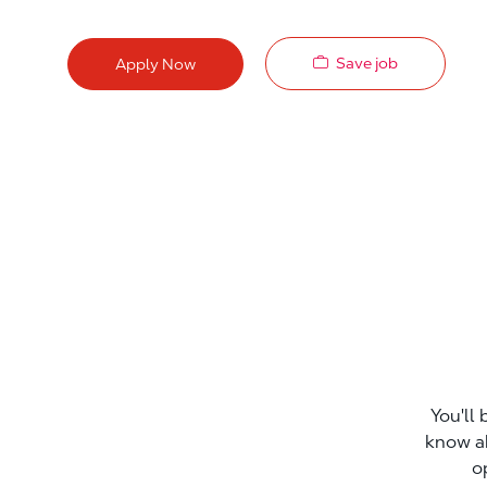
Save job
Apply Now
You'll 
know a
o