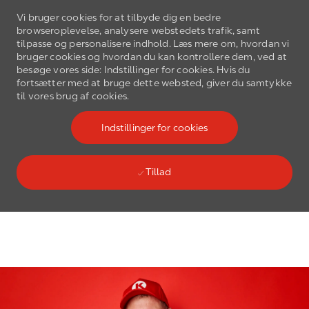
Vi bruger cookies for at tilbyde dig en bedre
browseroplevelse, analysere webstedets trafik, samt
tilpasse og personalisere indhold. Læs mere om, hvordan vi
bruger cookies og hvordan du kan kontrollere dem, ved at
besøge vores side: Indstillinger for cookies. Hvis du
fortsætter med at bruge dette websted, giver du samtykke
Gå til hovedmenu
til vores brug af cookies.
(0)
Language select
Danish
Indstillinger for cookies
Tillad
Skip to main content
-