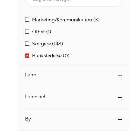
Kategori
Jobs
Marketing/kommunikation
(
3
)
Jobs
Other
(
1
)
Jobs
Sælgere
(
148
)
Butiksledelse
(
0
)
Land
Landsdel
By