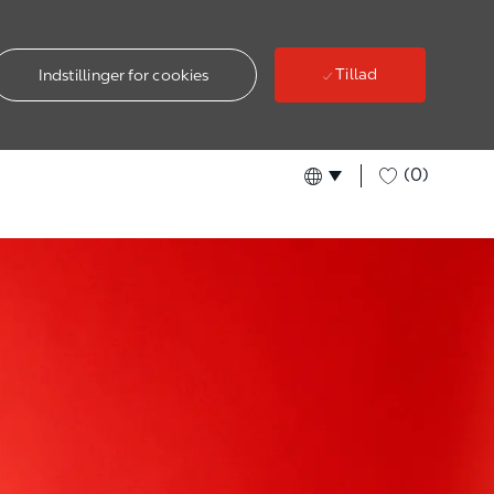
Tillad
Indstillinger for cookies
(0)
Language selected
Danish
Denmark