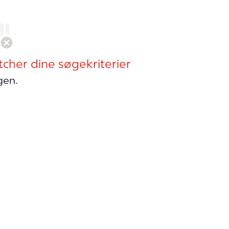
tcher dine søgekriterier
gen.