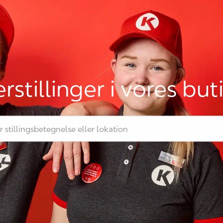
rstillinger i vores but
llingsbetegnelse eller lokation