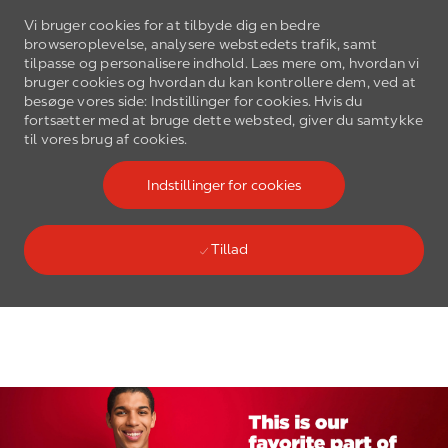
Vi bruger cookies for at tilbyde dig en bedre
browseroplevelse, analysere webstedets trafik, samt
tilpasse og personalisere indhold. Læs mere om, hvordan vi
bruger cookies og hvordan du kan kontrollere dem, ved at
besøge vores side: Indstillinger for cookies. Hvis du
fortsætter med at bruge dette websted, giver du samtykke
Gå til hovedmenu
til vores brug af cookies.
(0)
Language select
Danish
Indstillinger for cookies
Tillad
Skip to main content
-