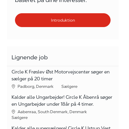
baseret på dine interesser.
Introduktion
Lignende job
Circle K Frøslev Øst Motorvejscenter søger en
sælger på 20 timer
Lokation
kategori
Padborg, Denmark
Sælgere
Kalder alle Ungarbejder! Circle K Åbenrå søger
en Ungarbejder under 18år på 4 timer.
Lokation
Aabenraa, South Denmark, Denmark
kategori
Sælgere
Kalder alle supersælgere! Circle K Ustrup Vest