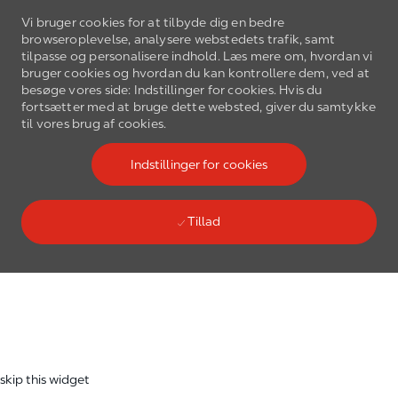
Vi bruger cookies for at tilbyde dig en bedre
browseroplevelse, analysere webstedets trafik, samt
tilpasse og personalisere indhold. Læs mere om, hvordan vi
bruger cookies og hvordan du kan kontrollere dem, ved at
besøge vores side: Indstillinger for cookies. Hvis du
fortsætter med at bruge dette websted, giver du samtykke
Gå til hovedmenu
til vores brug af cookies.
(0)
Language select
Danish
Indstillinger for cookies
Tillad
Skip to main content
-
skip this widget