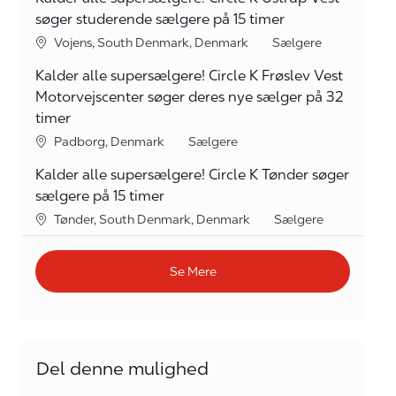
søger studerende sælgere på 15 timer
Lokation
kategori
Vojens, South Denmark, Denmark
Sælgere
Kalder alle supersælgere! Circle K Frøslev Vest
Motorvejscenter søger deres nye sælger på 32
timer
Lokation
kategori
Padborg, Denmark
Sælgere
Kalder alle supersælgere! Circle K Tønder søger
sælgere på 15 timer
Lokation
kategori
Tønder, South Denmark, Denmark
Sælgere
Se Mere
Del denne mulighed