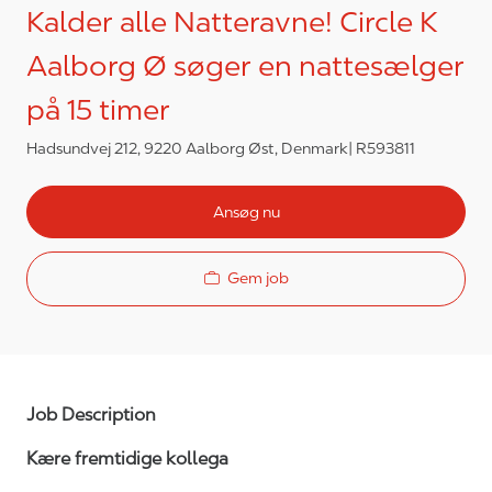
Kalder alle Natteravne! Circle K
Aalborg Ø søger en nattesælger
på 15 timer
Hadsundvej 212, 9220 Aalborg Øst, Denmark
R593811
Ansøg nu
Gem job
Job Description
Kære fremtidige kollega