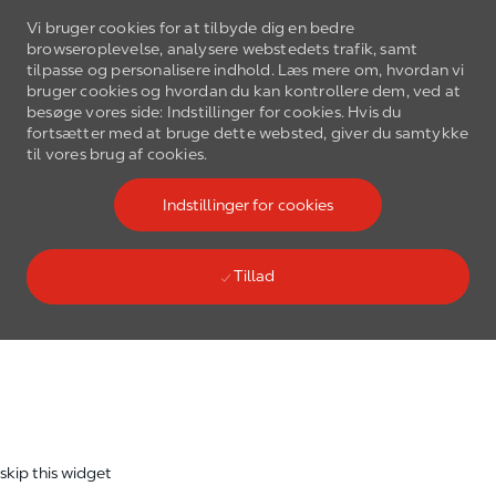
Vi bruger cookies for at tilbyde dig en bedre
browseroplevelse, analysere webstedets trafik, samt
tilpasse og personalisere indhold. Læs mere om, hvordan vi
bruger cookies og hvordan du kan kontrollere dem, ved at
besøge vores side: Indstillinger for cookies. Hvis du
fortsætter med at bruge dette websted, giver du samtykke
Gå til hovedmenu
til vores brug af cookies.
(0)
Language select
Danish
Indstillinger for cookies
Tillad
Skip to main content
-
skip this widget