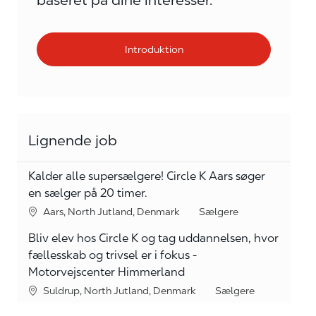
baseret på dine interesser.
Introduktion
Lignende job
Kalder alle supersælgere! Circle K Aars søger
en sælger på 20 timer.
Lokation
kategori
Aars, North Jutland, Denmark
Sælgere
Bliv elev hos Circle K og tag uddannelsen, hvor
fællesskab og trivsel er i fokus -
Motorvejscenter Himmerland
Lokation
kategori
Suldrup, North Jutland, Denmark
Sælgere