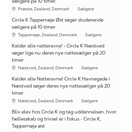
sælgere på 10 timer.
Lokation
kategori
Præstø, Zealand, Denmark
Sælgere
Circle K Tappernøje Øst søger studerende
sælgere på 10 timer
Lokation
kategori
Tappernøje, Zealand, Denmark
Sælgere
Kalder alle natteravne! - Circle K Næstved
søger lige nu deres nye nattesælger på 20
timer
Lokation
kategori
Næstved, Zealand, Denmark
Sælgere
Kalder alle Natteravne! Circle K Havnegade i
Næstved søger deres nye nattesælger på 20
timer
Lokation
kategori
Næstved, Zealand, Denmark
Sælgere
Bliv elev hos Circle K og tag uddannelsen, hvor
fællesskab og trivsel er i fokus - Circle K,
Tappernøje øst