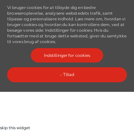
Vi bruger cookies for at tilbyde dig en bedre
browseroplevelse, analysere webstedets trafik, samt
tilpasse og personalisere indhold. Læs mere om, hvordan vi
bruger cookies og hvordan du kan kontrollere dem, ved at
besøge vores side: Indstillinger for cookies. Hvis du
fortsætter med at bruge dette websted, giver du samtykke
Gå til hovedmenu
til vores brug af cookies.
(0)
Language select
Danish
Indstillinger for cookies
Tillad
Skip to main content
-
skip this widget