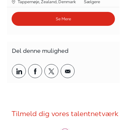
Lokation
kategori
Tappernøje, Zealand, Denmark
Sælgere
Se Mere
Del denne mulighed
Del via LinkedIn
Del via Facebook
Del via twitter
Del via mail
Tilmeld dig vores talentnetværk