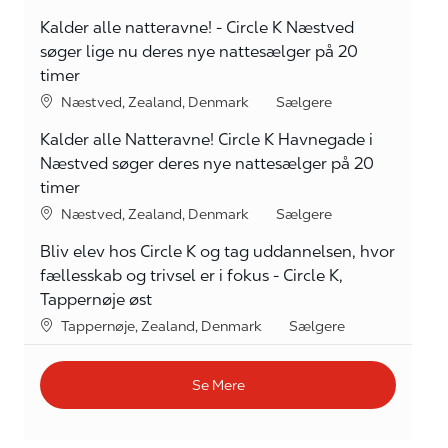
Kalder alle natteravne! - Circle K Næstved
søger lige nu deres nye nattesælger på 20
timer
Lokation
kategori
Næstved, Zealand, Denmark
Sælgere
Kalder alle Natteravne! Circle K Havnegade i
Næstved søger deres nye nattesælger på 20
timer
Lokation
kategori
Næstved, Zealand, Denmark
Sælgere
Bliv elev hos Circle K og tag uddannelsen, hvor
fællesskab og trivsel er i fokus - Circle K,
Tappernøje øst
Lokation
kategori
Tappernøje, Zealand, Denmark
Sælgere
Se Mere