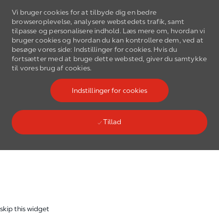
Vi bruger cookies for at tilbyde dig en bedre
browseroplevelse, analysere webstedets trafik, samt
tilpasse og personalisere indhold. Læs mere om, hvordan vi
bruger cookies og hvordan du kan kontrollere dem, ved at
besøge vores side: Indstillinger for cookies. Hvis du
fortsætter med at bruge dette websted, giver du samtykke
Gå til hovedmenu
til vores brug af cookies.
(0)
Language select
Danish
Indstillinger for cookies
Tillad
Skip to main content
-
skip this widget