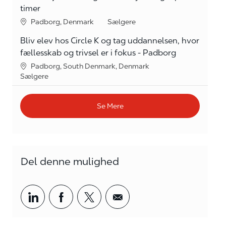
timer
Lokation
kategori
Padborg, Denmark
Sælgere
Bliv elev hos Circle K og tag uddannelsen, hvor
fællesskab og trivsel er i fokus - Padborg
Lokation
Padborg, South Denmark, Denmark
kategori
Sælgere
Se Mere
Del denne mulighed
Del via LinkedIn
Del via Facebook
Del via twitter
Del via mail