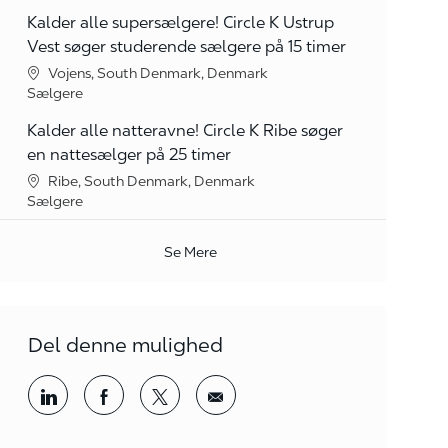
Kalder alle supersælgere! Circle K Ustrup
Vest søger studerende sælgere på 15 timer
Lokation
Vojens, South Denmark, Denmark
kategori
Sælgere
Kalder alle natteravne! Circle K Ribe søger
en nattesælger på 25 timer
Lokation
Ribe, South Denmark, Denmark
kategori
Sælgere
Se Mere
Del denne mulighed
Del via LinkedIn
Del via Facebook
Del via twitter
Del via mail