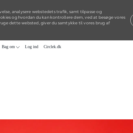
velse, analysere webstedets trafik, samt tilpasse og
ookies og hvordan du kan kontrollere dem, ved at besøge vores
 bruge dette websted, giver du samtykke til vores brug af
Skip to main content
Bag om
Log ind
Circlek.dk