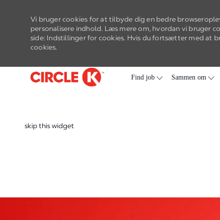
Vi bruger cookies for at tilbyde dig en bedre browserople
personalisere indhold. Læs mere om, hvordan vi bruger c
side: Indstillinger for cookies. Hvis du fortsætter med at
cookies.
Gå til hovedmenu
-
Find job
Sammen om
skip this widget