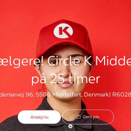
ælgere! Circle K Midd
på 25 timer
densevej 96, 5500 Middelfart, Denmark
R6028
Gem job
Ansøg nu