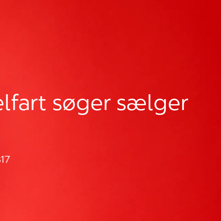
elfart søger sælger
17