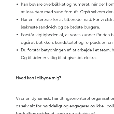
Kan bevare overblikket og humøret, når der kom
at løse dem med sund fornuft. Også selvom der
Har en interesse for at tilberede mad. For vi elsker
lækreste sandwich og de bedste burgere.
Forstår vigtigheden af, at vores kunder får den 
også at butikken, kundetoilet og forplads er r
Du forstår betydningen af, at arbejde i et team, hv
Og til tider er villig til at give lidt ekstra.
Hvad kan I tilbyde mig?
Vi er en dynamisk, handlingsorienteret organisatio
os selv alt for højtideligt og engagerer os ikke i pol
forskellige måder at tænke og arbejde på.