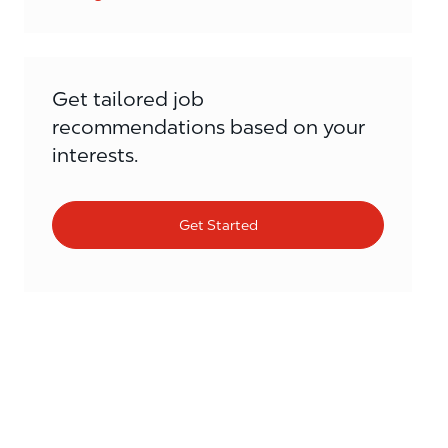
Get tailored job
recommendations based on your
interests.
Get Started
Similar Jobs
Winkelmedewerker kassa/shop / Employé(e)
polyvalent(e) caisse/shop