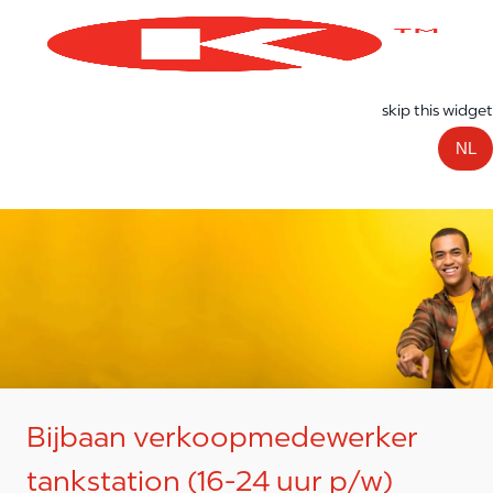
Skip to main content
-
skip this widget
NL
Bijbaan verkoopmedewerker
tankstation (16-24 uur p/w)