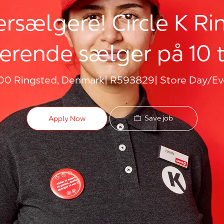
ersælgere! Circle K R
erende sælger på 10 
100 Ringsted, Denmark
R593829
Store Day/Ev
Save job
Apply Now