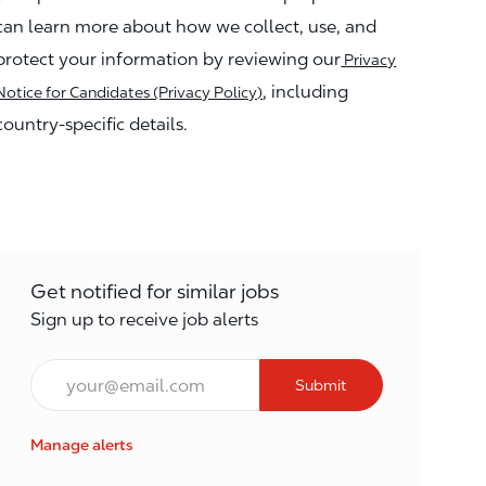
can learn more about how we collect, use, and
protect your information by reviewing our
Privacy
, including
Notice for Candidates (Privacy Policy)
country-specific details.
Get notified for similar jobs
Sign up to receive job alerts
Enter Email address (Required)
Submit
Manage alerts