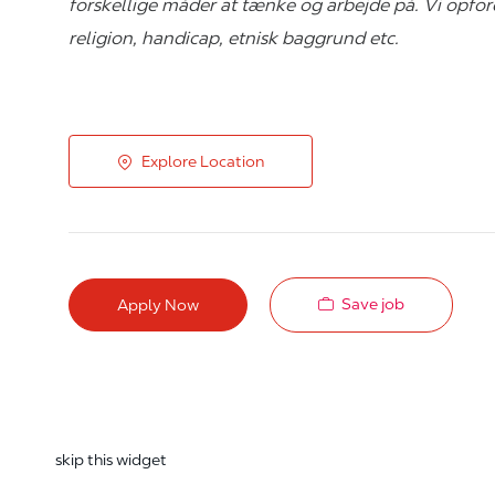
forskellige måder at tænke og arbejde på. Vi opfordre
religion, handicap, etnisk baggrund etc.
Explore Location
Save job
Apply Now
skip this widget