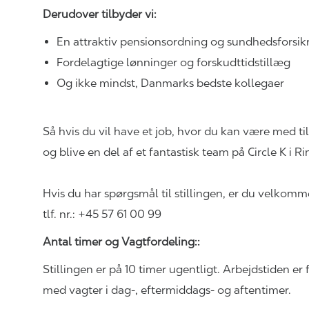
Derudover
tilbyder vi:
En attraktiv pensionsordning og sundhedsforsi
Fordelagtige lønninger og forskudttidstillæg
Og ikke mindst, Danmarks bedste kollegaer
Så hvis du vil have et job, hvor du kan være med ti
og blive en del af et fantastisk team på Circle K i 
Hvis du har spørgsmål til stillingen, er du velkom
tlf. nr.:
+45 57 61 00 99
Antal timer og
Vagtfordeling:
:
Stillingen er på 10 timer ugentligt. Arbejdstiden e
med vagter i dag-, eftermiddags- og aftentimer.