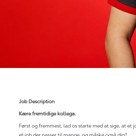
Job Description
Kære fremtidige kollega.
Først og fremmest, lad os starte med at sige, at et 
et job der passer til mange, og måske også dig?