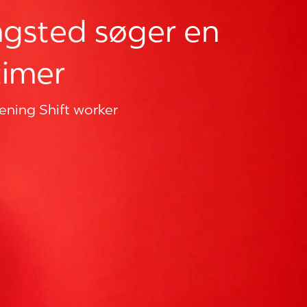
ingsted søger en
timer
ening Shift worker