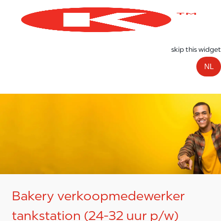
Skip to main content
-
skip this widget
NL
Bakery verkoopmedewerker
tankstation (24-32 uur p/w)