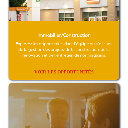
C
h
e
z
C
o
u
c
Immobilier/Construction
h
e-
Explorez les opportunités dans l'équipe qui s'occupe
T
de la gestion des projets, de la construction, de la
ar
rénovation et de l'entretien de nos magasins.
d,
c
h
a
VOIR LES OPPORTUNITÉS
q
u
e
Marketing/Commercialisation
jo
u
r
e
st
u
n
d
éf