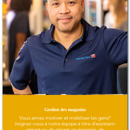
in
g
a
u
x
o
p
ér
at
io
n
s,
e
n
p
a
ss
a
nt
p
ar
la
c
o
Gestion des magasins
m
Vous aimez motiver et mobiliser les gens?
m
er
Joignez-vous à notre équipe à titre d'assistant-
ci
gérant ou de gérant en magasin, de