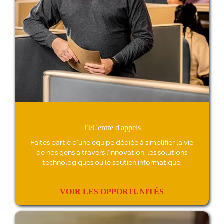
p
er
u
n
p
o
st
e
a
u
s
ei
n
d
e
l'
TI/Centre d'appels
é
q
Faites partie d’une équipe dédiée à simplifier la vie
ui
de nos gens à travers l’innovation, les solutions
p
technologiques ou le soutien informatique.
e
gl
o
b
VOIR LES OPPORTUNITÉS
al
e,
q
Comptabilité/Finances
ui