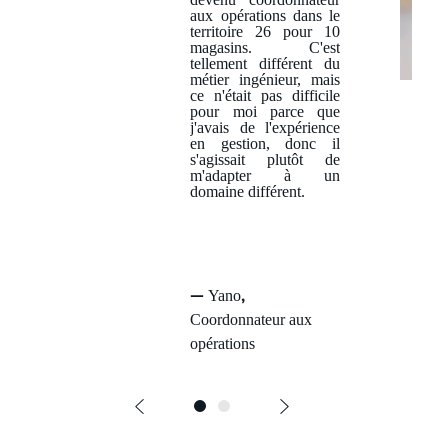
aux opérations dans le
territoire 26 pour 10
magasins. C'est
tellement différent du
métier ingénieur, mais
D
ce n'était pas difficile
a
pour moi parce que
n
j'avais de l'expérience
s
en gestion, donc il
la
s'agissait plutôt de
g
m'adapter à un
ra
domaine différent.
n
d
e
fa
m
ill
—
,
Yano
e
C
Coordonnateur aux
o
opérations
u
c
h
e-
T
ar
d