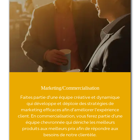
i
st
i
m
ul
a
nt
!
—
Mélissa
Marketing/Commercialisation
Lessar
Faites partie d'une équipe créative et dynamique
Chef
qui développe et déploie des stratégies de
marketing efficaces afin d'améliorer l'expérience
de
client. En commercialisation, vous ferez partie d'une
servic
équipe chevronnée qui déniche les meilleurs
produits aux meilleurs prix afin de répondre aux
marke
besoins de notre clientèle.
et