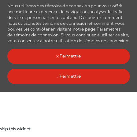
Nous utilisons des témoins de connexion pour vous offrir
une meilleure expérience de navigation, analyser le trafic
du site et personnaliser le contenu. Découvrez comment
nous utilisons les
témoins de connexion
et comment vous
pouvez les contrôler en visitant notre page Paramètres
de
témoins de connexion
. Si vous continuez à utiliser ce site,
Skip to main content
vous consentez à notre utilisation de
témoins de connexion
.
(0)
Language select
French
Permettre
Permettre
Skip to main content
-
skip this widget