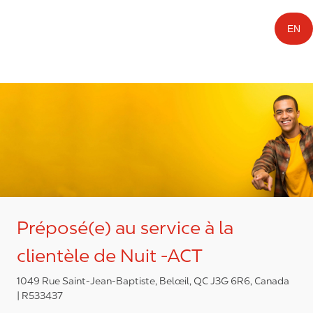
EN
Préposé(e) au service à la
clientèle de Nuit -ACT
1049 Rue Saint-Jean-Baptiste, Belœil, QC J3G 6R6, Canada
R533437