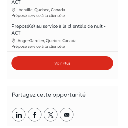
ACT
Lieu
Iberville, Quebec, Canada
Catégorie
Préposé service à la clientèle
Préposé(e) au service à la clientèle de nuit -
ACT
Lieu
Ange-Gardien, Quebec, Canada
Catégorie
Préposé service à la clientèle
Voir Plus
Partagez cette opportunité
Partager par LinkedIn
Partager par Facebook
<span style='background-col
<span style='backgrou